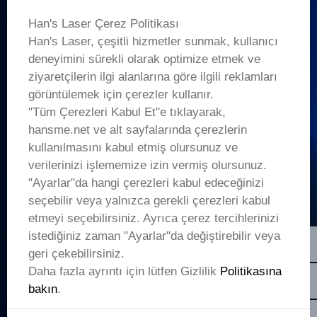
LINK
Han's Laser Çerez Politikası
Han's Laser, çeşitli hizmetler sunmak, kullanıcı
+
Ürünler
deneyimini sürekli olarak optimize etmek ve
ziyaretçilerin ilgi alanlarına göre ilgili reklamları
+
Şirket
görüntülemek için çerezler kullanır.
"Tüm Çerezleri Kabul Et"e tıklayarak,
+
hansme.net ve alt sayfalarında çerezlerin
Uygulamalar
kullanılmasını kabul etmiş olursunuz ve
verilerinizi işlememize izin vermiş olursunuz.
Aklında bir proje var mı?
"Ayarlar"da hangi çerezleri kabul edeceğinizi
seçebilir veya yalnızca gerekli çerezleri kabul
LET’S TALK
etmeyi seçebilirsiniz. Ayrıca çerez tercihlerinizi
sales01@hanslaser.com
istediğiniz zaman "Ayarlar"da değiştirebilir veya
geri çekebilirsiniz.
En yeni haberler için yazın
Daha fazla ayrıntı için lütfen Gizlilik
Politikasına
bakın
.