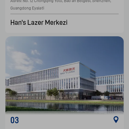
Adres: No. 12 Chongqing Yolu, Bao'an Bölgesi, Shenzhen, 
Guangdong Eyaleti    							
Han's Lazer Merkezi
03