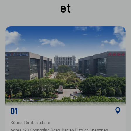
et
01
Küresel üretim tabanı

Adres: 128 Chongqing Road,