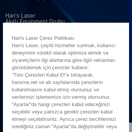
Han's Laser

Akıllı Equipment Grubu
LINK
Han's Laser Çerez Politikası
Han's Laser, çeşitli hizmetler sunmak, kullanıcı
+
Ürünler
deneyimini sürekli olarak optimize etmek ve
ziyaretçilerin ilgi alanlarına göre ilgili reklamları
+
Şirket
görüntülemek için çerezler kullanır.
"Tüm Çerezleri Kabul Et"e tıklayarak,
+
hansme.net ve alt sayfalarında çerezlerin
Uygulamalar
kullanılmasını kabul etmiş olursunuz ve
verilerinizi işlememize izin vermiş olursunuz.
Aklında bir proje var mı?
"Ayarlar"da hangi çerezleri kabul edeceğinizi
seçebilir veya yalnızca gerekli çerezleri kabul
LET’S TALK
etmeyi seçebilirsiniz. Ayrıca çerez tercihlerinizi
sales01@hanslaser.com
istediğiniz zaman "Ayarlar"da değiştirebilir veya