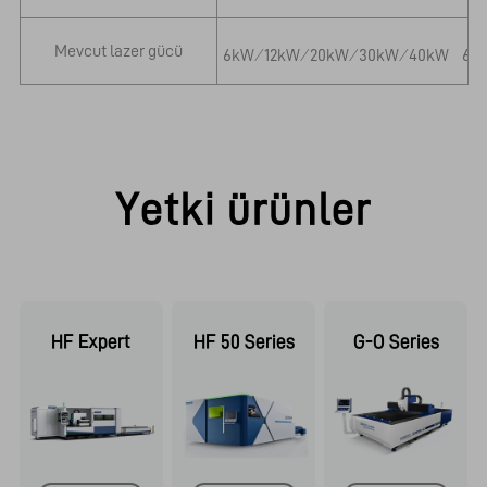
Mevcut lazer gücü
6kW ⁄ 12kW ⁄ 20kW ⁄ 30kW ⁄ 40kW
6kW
Yetki ürünler
HF Expert
HF 50 Series
G-O Series