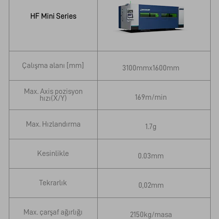
HF Mini Series
Çalışma alanı [mm]
3100mmx1600mm
Max. Axis pozisyon
169m/min
hızı(X/Y)
Max. Hızlandırma
1.7g
Kesinlikle
0.03mm
Tekrarlık
0,02mm
Max. çarşaf ağırlığı
2150kg/masa