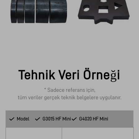
Tehnik Veri Örneği
* Sadece referans için,

tüm veriler gerçek teknik belgelere uygulanır.
Model
G3015 HF Mini
G4020 HF Mini