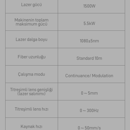
Lazer gücü
1500W
Makinenin toplam
5.5kW
maksimum gücü
Lazer dalga boyu
1080±5nm
Fiber uzunluğu
Standard 10m
Çalışma modu
Continuance/ Modulation
Titreşimli lens genişliği
0～5mm
(lazer salınımı)
Titreşimli lens hızı
0～300Hz
Kaynak hızı
0～50mm/s