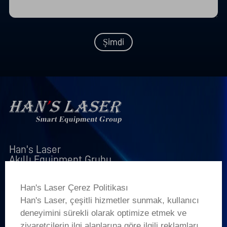
Şimdi
Han's Laser

Akıllı Equipment Grubu
LINK
Han's Laser Çerez Politikası
Han's Laser, çeşitli hizmetler sunmak, kullanıcı
+
Ürünler
deneyimini sürekli olarak optimize etmek ve
ziyaretçilerin ilgi alanlarına göre ilgili reklamları