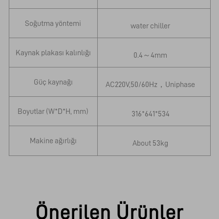
Soğutma yöntemi
water chiller
Kaynak plakası kalınlığı
0.4～4mm
Güç kaynağı
AC220V,50/60Hz，Uniphase
A
Boyutlar (W*D*H, mm)
316*641*534
Makine ağırlığı
About 53kg
Önerilen Ürünler