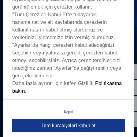
+
Şirket
görüntülemek için çerezler kullanır.
"Tüm Çerezleri Kabul Et"e tıklayarak,
+
hansme.net ve alt sayfalarında çerezlerin
Uygulamalar
kullanılmasını kabul etmiş olursunuz ve
verilerinizi işlememize izin vermiş olursunuz.
Aklında bir proje var mı?
"Ayarlar"da hangi çerezleri kabul edeceğinizi
seçebilir veya yalnızca gerekli çerezleri kabul
LET’S TALK
etmeyi seçebilirsiniz. Ayrıca çerez tercihlerinizi
sales01@hanslaser.com
istediğiniz zaman "Ayarlar"da değiştirebilir veya
geri çekebilirsiniz.
En yeni haberler için yazın
Daha fazla ayrıntı için lütfen Gizlilik
Politikasına
bakın
.
Kapat
Copyright @2026 Han's Laser Smart Equipment Group Co,.Ltd.All
Rights Reserved.
Tüm kurabiyeleri kabul et
Kaçırıcı
Özel Politik