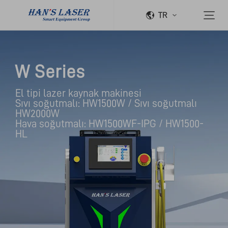
TR
W Series
El tipi lazer kaynak makinesi

Sıvı soğutmalı: HW1500W / Sıvı soğutmalı 
HW2000W

Hava soğutmalı: HW1500WF-IPG / HW1500-
HL