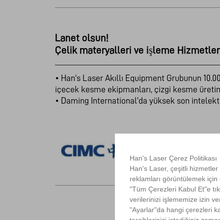
Lanet olsun!
Çelik materyalleri ve işleme Hizmetleri
• Han's Laser Akıllı Equipment Grubunun 10.0
içecek kesme ekipmanları, çizgi kesme üretim h
• Daming International'da yüksek son intelekt
Han's Laser Çerez Politikası
Han's Laser, çeşitli hizmetler
reklamları görüntülemek için ç
"Tüm Çerezleri Kabul Et"e tık
verilerinizi işlememize izin v
"Ayarlar"da hangi çerezleri ka