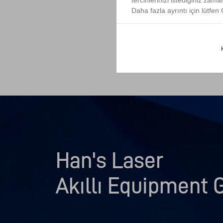
tercihlerinizi istediğiniz zama
Daha fazla ayrıntı için lütfen G
Han's Laser

Akıllı Equipment 