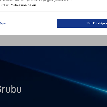
n "Ayarlar"da değiştirebilir veya geri çekebilirsiniz.
izlilik
Politikasına bakın
.
Tüm kurabiyele
Kapat
Grubu