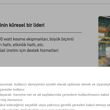
nin küresel bir lideri
00 watt kesme ekipmanları, büyük biçimli
attı, etkinlik hattı, etc.
üel üretim için destek hizmetleri
 sunmak, kullanıcı deneyimini sürekli olarak optimize etmek ve ziyaretçileri
erezler kullanır.
layarak, hansme.net ve alt sayfalarında çerezlerin kullanılmasını kabul
ermiş olursunuz.
bul edeceğinizi seçebilir veya yalnızca gerekli çerezleri kabul etmeyi se